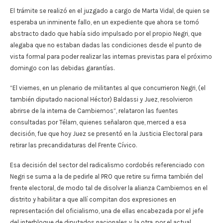
El trámite se realizó en el juzgado a cargo de Marta Vidal, de quien se
esperaba un inminente fallo, en un expediente que ahora se tornó
abstracto dado que había sido impulsado por el propio Negri, que
alegaba que no estaban dadas las condiciones desde el punto de
vista formal para poder realizar las internas previstas para el próximo
domingo con las debidas garantías.
“El viernes, en un plenario de militantes al que concurrieron Negri, (el
también diputado nacional Héctor) Baldassi y Juez, resolvieron
abrirse de la interna de Cambiemos”, relataron las fuentes
consultadas por Télam, quienes señalaron que, merced a esa
decisión, fue que hoy Juez se presentó en la Justicia Electoral para
retirar las precandidaturas del Frente Cívico.
Esa decisión del sector del radicalismo cordobés referenciado con
Negri se suma a la de pedirle al PRO que retire su firma también del
frente electoral, de modo tal de disolver la alianza Cambiemos en el
distrito y habilitar a que allí compitan dos expresiones en
representación del oficialismo, una de ellas encabezada por el jefe
del interbloque de diputados nacionales y, la otra, por el actual