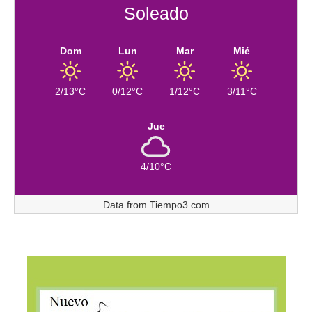
Soleado
Dom
Lun
Mar
Mié
2/13°C
0/12°C
1/12°C
3/11°C
Jue
4/10°C
Data from
Tiempo3.com