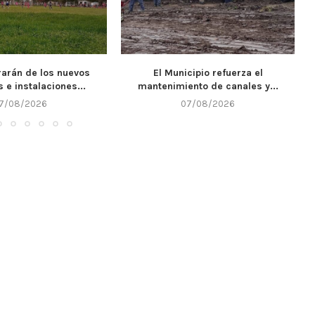
cipio refuerza el
Llega un nuevo fin de semana y
nto de canales y...
Alta...
7/08/2026
07/08/2026