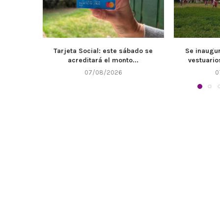
bado se
Se inaugurarán de los nuevos
El Muni
...
vestuarios e instalaciones...
mantenimie
07/08/2026
0