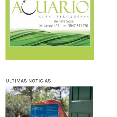
Córdoba fortalece la prevención y
Córdoba fortalece la trans
respuesta ante el...
tributaria con estánda
internacionales...
07/08/2026
07/08/2026
ULTIMAS NOTICIAS