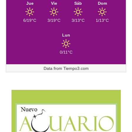
Jue
Vie
Sáb
Dom
6/19°C
3/19°C
3/13°C
1/13°C
Lun
0/11°C
Data from
Tiempo3.com