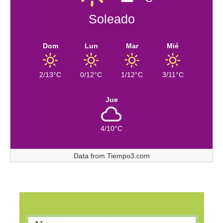
Soleado
Dom
Lun
Mar
Mié
2/13°C
0/12°C
1/12°C
3/11°C
Jue
4/10°C
Data from
Tiempo3.com