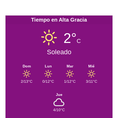
Tiempo en Alta Gracia
2°
C
Soleado
Dom
Lun
Mar
Mié
2/13°C
0/12°C
1/12°C
3/11°C
Jue
4/10°C