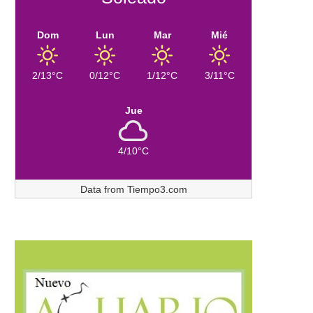
Dom
Lun
Mar
Mié
2/13°C
0/12°C
1/12°C
3/11°C
Jue
4/10°C
Data from
Tiempo3.com