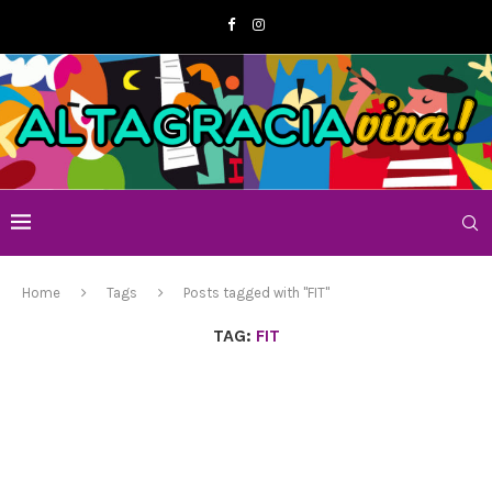
Home
Tags
Posts tagged with "FIT"
TAG:
FIT