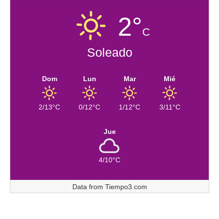
2°
C
Soleado
Dom
Lun
Mar
Mié
2/13°C
0/12°C
1/12°C
3/11°C
Jue
4/10°C
Data from
Tiempo3.com