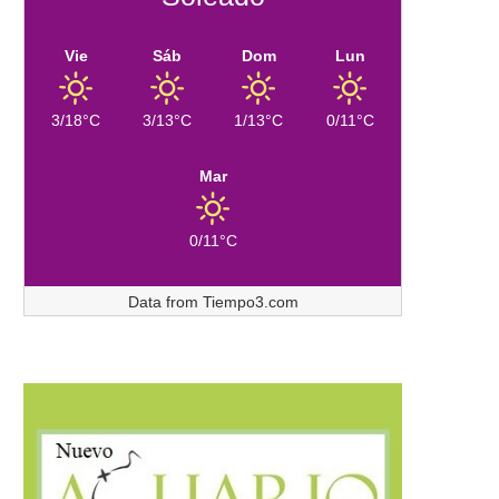
Vie
Sáb
Dom
Lun
3/18°C
3/13°C
1/13°C
0/11°C
Mar
0/11°C
Data from
Tiempo3.com