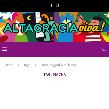
Home
Tags
Posts tagged with "MAcha"
TAG:
MACHA