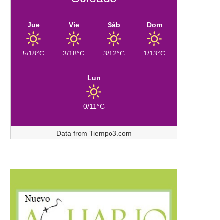
Jue
Vie
Sáb
Dom
5/18°C
3/18°C
3/12°C
1/13°C
Lun
0/11°C
Data from
Tiempo3.com