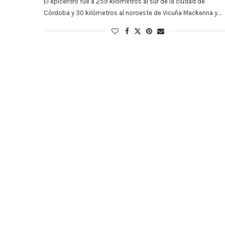
El epicentro fue a 259 kilómetros al sur de la ciudad de
Córdoba y 30 kilómetros al noroeste de Vicuña Mackenna y…