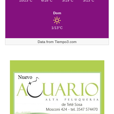
10/23°C
6/18°C
3/19°C
3/13°C
Dom
1/13°C
Data from
Tiempo3.com