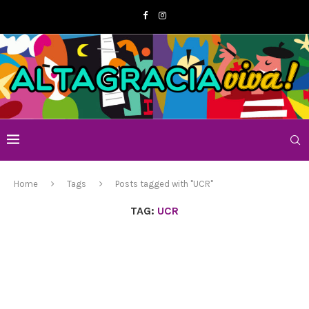
Home
Tags
Posts tagged with "UCR"
TAG:
UCR