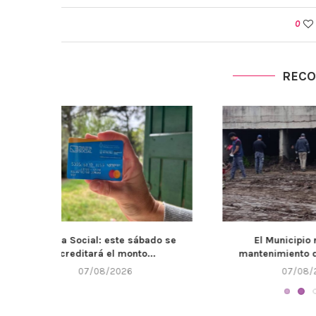
0
REC
bado se
El Municipio refuerza el
Llega un n
...
mantenimiento de canales y...
07/08/2026
0