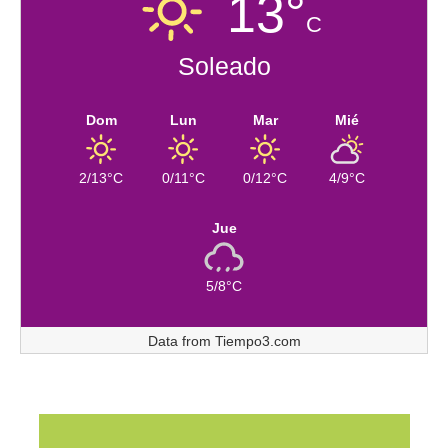
13°
C
Soleado
Dom
Lun
Mar
Mié
2/13°C
0/11°C
0/12°C
4/9°C
Jue
5/8°C
Data from
Tiempo3.com