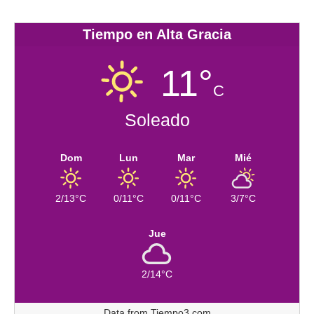
Tiempo en Alta Gracia
11°
C
Soleado
Dom
Lun
Mar
Mié
2/13°C
0/11°C
0/11°C
3/7°C
Jue
2/14°C
Data from
Tiempo3.com