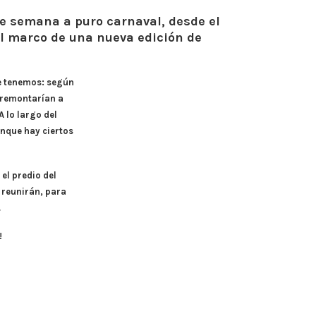
 de semana a puro carnaval, desde el
el marco de una nueva edición de
e tenemos: según
e remontarían a
 lo largo del
nque hay ciertos
el predio del
 reunirán, para
.
!