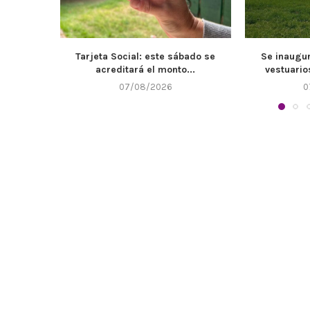
bado se
Se inaugurarán de los nuevos
El Muni
...
vestuarios e instalaciones...
mantenimie
07/08/2026
0