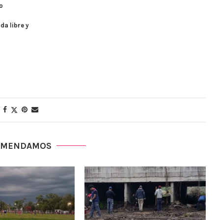
o
da libre y
OMENDAMOS