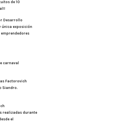
uitos de 10
l!!
r Desarrollo
y única exposición
de emprendedores
e carnaval
as Factorovich
o Siandro.
ich
 realizadas durante
desde el