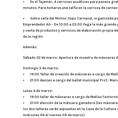
• En el Tajamar, 4 carrozas acuáticas para paseos grat
minutos. Para tomarse una selfie en la carroza de carnava
• Sobre calle del Molino: Expo Carnaval, organizada po
Emprendedor AG – De 10:00 a 23:00 llega la más grande 
y venta de productos y servicios de elaboración propia 
de la región.
Además:
Sábado 02 de marzo: Apertura de muestra de máscaras d
Domingo 3 de marzo:
• 19:00 Taller de creación de máscaras a cargo de Matí
• 21:00 danzas a cargo del ballet municipal Prof.: Mari
Lunes 4 de marzo:
• 19:00 taller de máscaras a cargo de Matías Factorov
• 21:00 elección de la máscara ganadora (las máscaras
los dos talleres serán expuestas en la Casa de la Cultura 
miércoles 06 al viernes 08 de marzo)