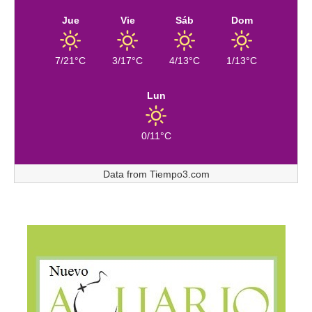
Jue
Vie
Sáb
Dom
7/21°C
3/17°C
4/13°C
1/13°C
Lun
0/11°C
Data from
Tiempo3.com