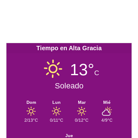
Tiempo en Alta Gracia
13°
C
Soleado
Dom
Lun
Mar
Mié
2/13°C
0/11°C
0/12°C
4/9°C
Jue