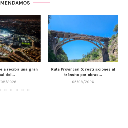
OMENDAMOS
ial 5: restricciones al
El IPET 132 de Alta Gracia recibió
ito por obras...
$7...
5/08/2026
05/08/2026