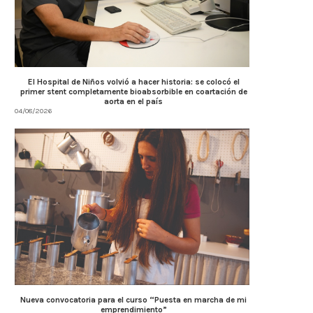
El Hospital de Niños volvió a hacer historia: se colocó el
primer stent completamente bioabsorbible en coartación de
aorta en el país
04/08/2026
Nueva convocatoria para el curso “Puesta en marcha de mi
emprendimiento”