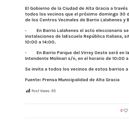
El Gobierno de la Ciudad de Alta Gracia a travé
todos los vecinos que el próximo domingo 30 de
de los Centros Vecinales de Barrio Lalahenes y B
·
En Barrio Lalahenes
el acto eleccionario se
instalaciones de la
Escuela República Italiana, sit
10:00 a 14:00.
·
En Barrio Parque del Virrey Oeste
será en
l
Intendente Molinari s/n,
en el horario de 10:00 a
Se invita a todos los vecinos de estos barrios a 
Fuente: Prensa Municipalidad de Alta Gracia
Post Views:
95
0