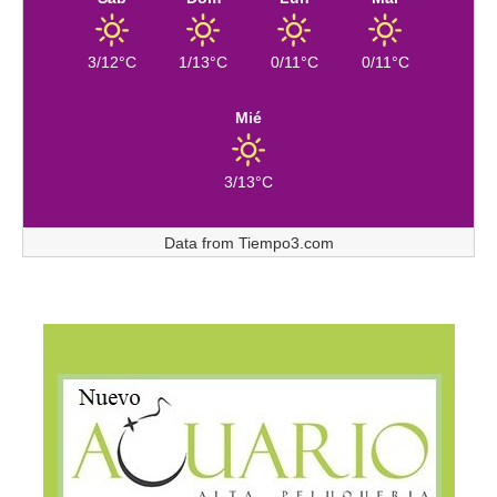
3/12°C
1/13°C
0/11°C
0/11°C
Mié
3/13°C
Data from
Tiempo3.com