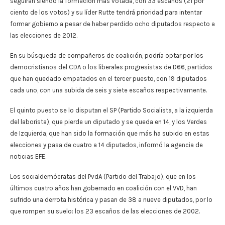
seguirán siendo la formación más votada, con 33 escaños (21 por
ciento de los votos) y su líder Rutte tendrá prioridad para intentar
formar gobierno a pesar de haber perdido ocho diputados respecto a
las elecciones de 2012.
En su búsqueda de compañeros de coalición, podría optar por los
democristianos del CDA o los liberales progresistas de D66, partidos
que han quedado empatados en el tercer puesto, con 19 diputados
cada uno, con una subida de seis y siete escaños respectivamente.
El quinto puesto se lo disputan el SP (Partido Socialista, a la izquierda
del laborista), que pierde un diputado y se queda en 14, y los Verdes
de Izquierda, que han sido la formación que más ha subido en estas
elecciones y pasa de cuatro a 14 diputados, informó la agencia de
noticias EFE.
Los socialdemócratas del PvdA (Partido del Trabajo), que en los
últimos cuatro años han gobernado en coalición con el VVD, han
sufrido una derrota histórica y pasan de 38 a nueve diputados, por lo
que rompen su suelo: los 23 escaños de las elecciones de 2002.