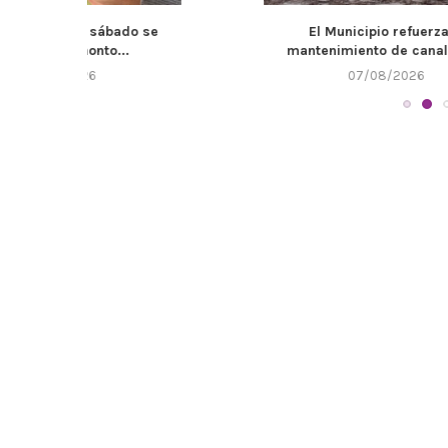
bado se
El Municipio refuerza el
Llega un n
...
mantenimiento de canales y...
07/08/2026
0