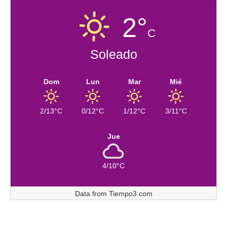
2°
C
Soleado
Dom
Lun
Mar
Mié
2/13°C
0/12°C
1/12°C
3/11°C
Jue
4/10°C
Data from
Tiempo3.com