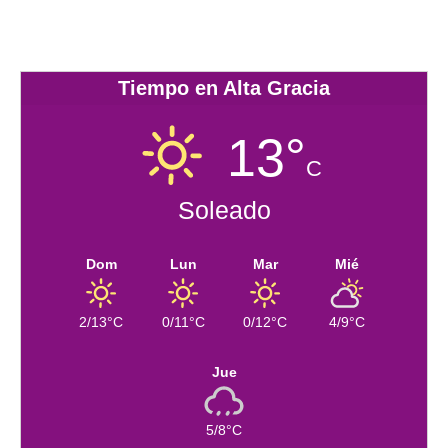
Tiempo en Alta Gracia
13°
C
Soleado
Dom
Lun
Mar
Mié
2/13°C
0/11°C
0/12°C
4/9°C
Jue
5/8°C