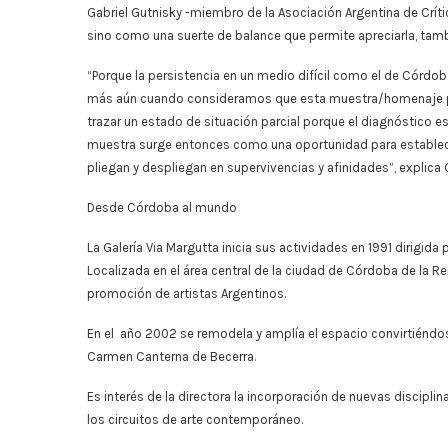
Gabriel Gutnisky -miembro de la Asociación Argentina de Crít
sino como una suerte de balance que permite apreciarla, tamb
“Porque la persistencia en un medio difícil como el de Córdob
más aún cuando consideramos que esta muestra/homenaje perm
trazar un estado de situación parcial porque el diagnóstico es
muestra surge entonces como una oportunidad para establecer
pliegan y despliegan en supervivencias y afinidades”, explica 
Desde Córdoba al mundo
La Galería Via Margutta inicia sus actividades en 1991 dirigid
Localizada en el área central de la ciudad de Córdoba de la R
promoción de artistas Argentinos.
En el año 2002 se remodela y amplía el espacio convirtiéndo
Carmen Canterna de Becerra.
Es interés de la directora la incorporación de nuevas discipl
los circuitos de arte contemporáneo.