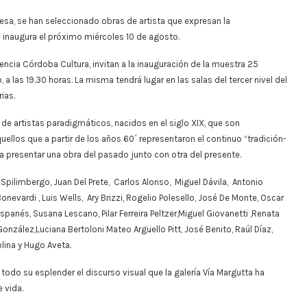
besa, se han seleccionado obras de artista que expresan la
 inaugura el próximo miércoles 10 de agosto.
gencia Córdoba Cultura, invitan a la inauguración de la muestra 25
a las 19.30 horas. La misma tendrá lugar en las salas del tercer nivel del
ias.
 de artistas paradigmáticos, nacidos en el siglo XIX, que son
llos que a partir de los años 60´ representaron el continuo “tradición-
s a presentar una obra del pasado junto con otra del presente.
Spilimbergo, Juan Del Prete, Carlos Alonso, Miguel Dávila, Antonio
nevardi , Luis Wells, Ary Brizzi, Rogelio Polesello, José De Monte, Oscar
anés, Susana Lescano, Pilar Ferreira Peltzer,Miguel Giovanetti ,Renata
González,Luciana Bertoloni Mateo Argüello Pitt, José Benito, Raúl Díaz,
olina y Hugo Aveta.
todo su esplender el discurso visual que la galería Vía Margutta ha
 vida.