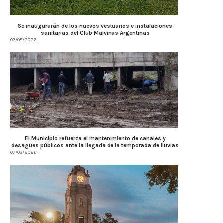
Se inaugurarán de los nuevos vestuarios e instalaciones
sanitarias del Club Malvinas Argentinas
07/08/2026
órdoba se convierte en el epicentro
A puro sabor, Alta Gracia v
de la...
exitosa...
03/08/2026
31/07/2026
El Municipio refuerza el mantenimiento de canales y
desagües públicos ante la llegada de la temporada de lluvias
07/08/2026