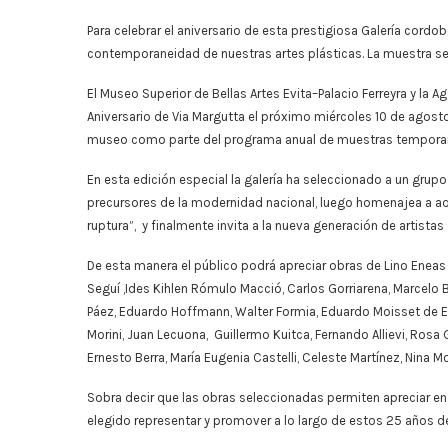
Para celebrar el aniversario de esta prestigiosa Galería cordo
contemporaneidad de nuestras artes plásticas. La muestra se
El Museo Superior de Bellas Artes Evita–Palacio Ferreyra y la A
Aniversario de Via Margutta el próximo miércoles 10 de agosto, 
museo como parte del programa anual de muestras temporar
En esta edición especial la galería ha seleccionado a un grupo
precursores de la modernidad nacional, luego homenajea a aque
ruptura”, y finalmente invita a la nueva generación de artista
De esta manera el público podrá apreciar obras de Lino Eneas 
Seguí ,Ides Kihlen Rómulo Macció, Carlos Gorriarena, Marcelo Bo
Páez, Eduardo Hoffmann, Walter Formia, Eduardo Moisset de Esp
Morini, Juan Lecuona, Guillermo Kuitca, Fernando Allievi, Rosa 
Ernesto Berra, María Eugenia Castelli, Celeste Martínez, Nina M
Sobra decir que las obras seleccionadas permiten apreciar en 
elegido representar y promover a lo largo de estos 25 años de