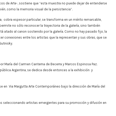
icos de Arte-, sostiene que “esta muestra no puede dejar de entenderse
ién, como la memoria visual de la persistencia”.
a, cobra espesor particular, se transforma en un mérito remarcable,
ite no sólo reconocer la trayectoria de la galería, sino también
tá atado al canon sostenido por la galería. Como no hay pasado fijo, la
 conexiones entre los artistas que la representan y sus obras, que se
Gutnisky.
a por María del Carmen Canterna de Becerra y Marcos Espinosa Paz.
epública Argentina, se dedica desde entonces a la exhibición y
se en Via Margutta Arte Contemporáneo bajo la dirección de María del
inas seleccionando artistas emergentes para su promoción y difusión en