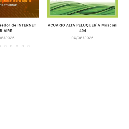
A PELUQUERÍA Mosconi
Córdoba vuelve a recibir una gran
C
424
final del...
6/08/2026
05/08/2026