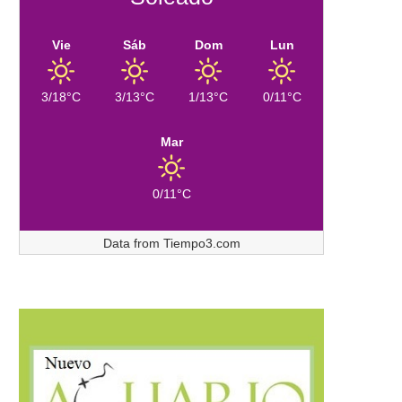
Vie
Sáb
Dom
Lun
3/18°C
3/13°C
1/13°C
0/11°C
Mar
0/11°C
Data from
Tiempo3.com