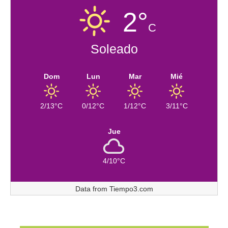
2°
C
Soleado
Dom
Lun
Mar
Mié
2/13°C
0/12°C
1/12°C
3/11°C
Jue
4/10°C
Data from
Tiempo3.com