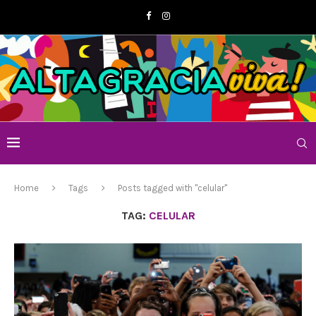
Home
Tags
Posts tagged with "celular"
TAG:
CELULAR