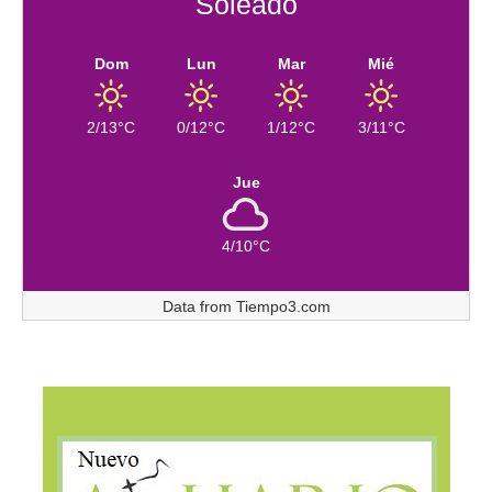
Soleado
Dom
Lun
Mar
Mié
2/13°C
0/12°C
1/12°C
3/11°C
Jue
4/10°C
Data from
Tiempo3.com