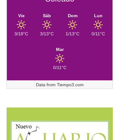
Vie
Sáb
Dom
Lun
3/18°C
3/13°C
1/13°C
0/11°C
Mar
0/11°C
Data from
Tiempo3.com