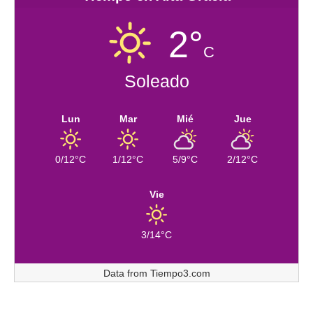
2°
C
Soleado
Lun
Mar
Mié
Jue
0/12°C
1/12°C
5/9°C
2/12°C
Vie
3/14°C
Data from
Tiempo3.com