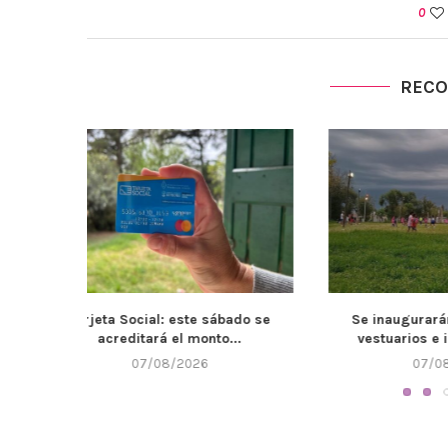
0
REC
bado se
Se inaugurarán de los nuevos
El Muni
...
vestuarios e instalaciones...
mantenimie
07/08/2026
0