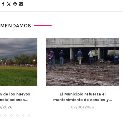
OMENDAMOS
cipio refuerza el
Llega un nuevo fin de semana y
nto de canales y...
Alta...
7/08/2026
07/08/2026