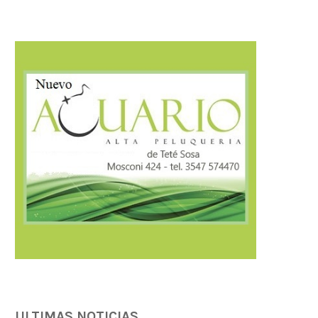
Córdoba fortalece la prevención y
Córdoba fortalece la trans
respuesta ante el...
tributaria con estánda
internacionales...
07/08/2026
07/08/2026
ULTIMAS NOTICIAS