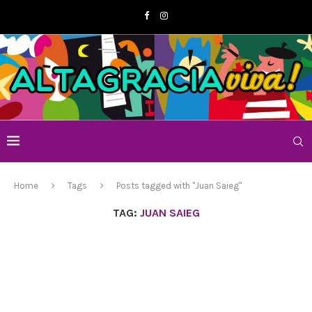
Home
Tags
Posts tagged with "Juan Saieg"
TAG:
JUAN SAIEG