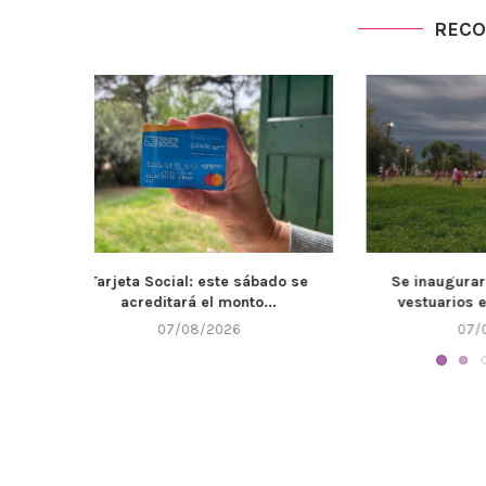
REC
bado se
Se inaugurarán de los nuevos
El Muni
...
vestuarios e instalaciones...
mantenimie
07/08/2026
0