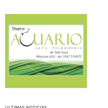
Córdoba fortalece la prevención y
Córdoba fortalece la trans
respuesta ante el...
tributaria con estánda
internacionales...
07/08/2026
07/08/2026
ULTIMAS NOTICIAS